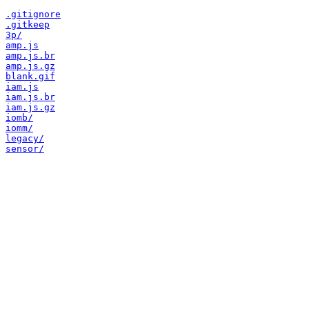
.gitignore
.gitkeep
3p/
amp.js
amp.js.br
amp.js.gz
blank.gif
iam.js
iam.js.br
iam.js.gz
iomb/
iomm/
legacy/
sensor/