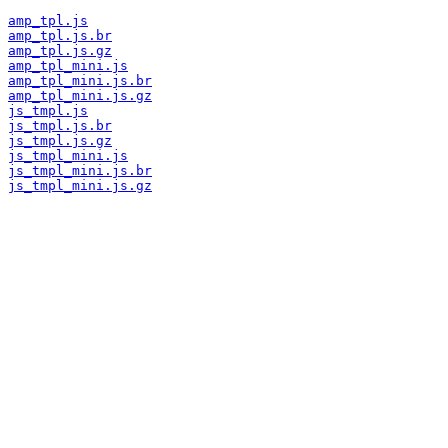
amp_tpl.js
amp_tpl.js.br
amp_tpl.js.gz
amp_tpl_mini.js
amp_tpl_mini.js.br
amp_tpl_mini.js.gz
js_tmpl.js
js_tmpl.js.br
js_tmpl.js.gz
js_tmpl_mini.js
js_tmpl_mini.js.br
js_tmpl_mini.js.gz